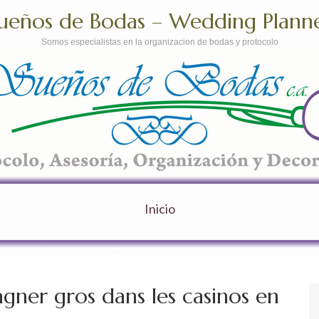
ueños de Bodas – Wedding Plann
Somos especialistas en la organizacion de bodas y protocolo
Inicio
agner gros dans les casinos en