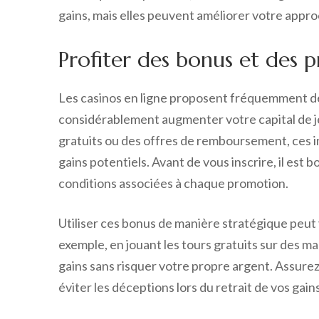
gains, mais elles peuvent améliorer votre appro
Profiter des bonus et des 
Les casinos en ligne proposent fréquemment d
considérablement augmenter votre capital de j
gratuits ou des offres de remboursement, ces i
gains potentiels. Avant de vous inscrire, il est 
conditions associées à chaque promotion.
Utiliser ces bonus de manière stratégique peut 
exemple, en jouant les tours gratuits sur des m
gains sans risquer votre propre argent. Assure
éviter les déceptions lors du retrait de vos gains