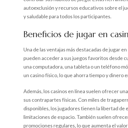
autoexclusión y recursos educativos sobre el 
y saludable para todos los participantes.
Beneficios de jugar en casi
Una de las ventajas más destacadas de jugar en 
pueden acceder a sus juegos favoritos desde cua
una computadora, una tableta o un teléfono móvi
un casino físico, lo que ahorra tiempo y dinero 
Además, los casinos en línea suelen ofrecer un
sus contrapartes físicas. Con miles de tragaper
disponibles, los jugadores tienen la libertad de 
limitaciones de espacio. También suelen ofrece
promociones regulares, lo que aumenta el valor