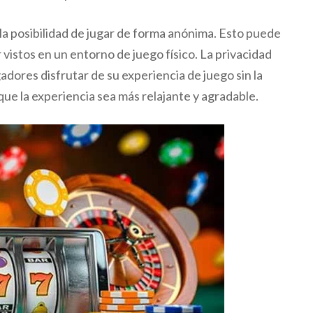
 la posibilidad de jugar de forma anónima. Esto puede
 vistos en un entorno de juego físico. La privacidad
adores disfrutar de su experiencia de juego sin la
ue la experiencia sea más relajante y agradable.