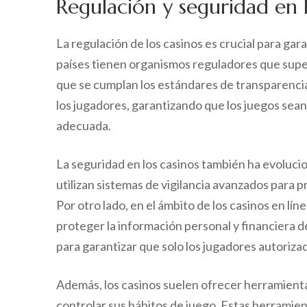
Regulación y seguridad en l
La regulación de los casinos es crucial para ga
países tienen organismos reguladores que supe
que se cumplan los estándares de transparenci
los jugadores, garantizando que los juegos sean
adecuada.
La seguridad en los casinos también ha evolucion
utilizan sistemas de vigilancia avanzados para pr
Por otro lado, en el ámbito de los casinos en lí
proteger la información personal y financiera 
para garantizar que solo los jugadores autoriza
Además, los casinos suelen ofrecer herramienta
controlar sus hábitos de juego. Estas herramien