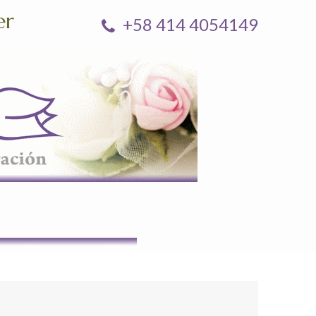
er
+58 414 4054149