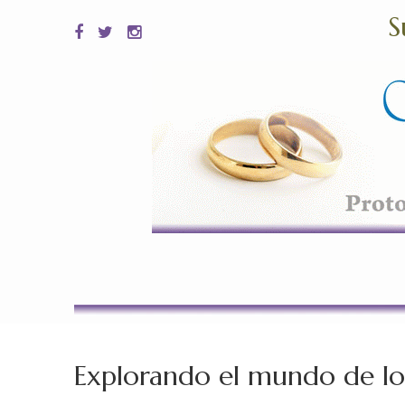
S
Explorando el mundo de lo