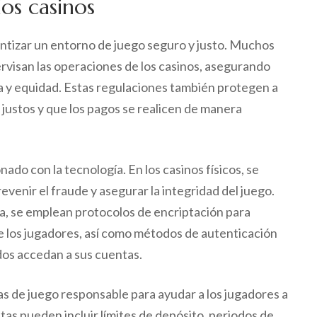
os casinos
rantizar un entorno de juego seguro y justo. Muchos
rvisan las operaciones de los casinos, asegurando
a y equidad. Estas regulaciones también protegen a
 justos y que los pagos se realicen de manera
ado con la tecnología. En los casinos físicos, se
evenir el fraude y asegurar la integridad del juego.
nea, se emplean protocolos de encriptación para
de los jugadores, así como métodos de autenticación
dos accedan a sus cuentas.
s de juego responsable para ayudar a los jugadores a
tas pueden incluir límites de depósito, periodos de