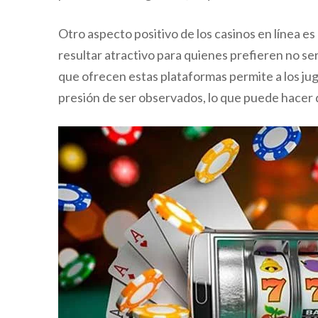
Otro aspecto positivo de los casinos en línea es
resultar atractivo para quienes prefieren no ser
que ofrecen estas plataformas permite a los jug
presión de ser observados, lo que puede hacer q