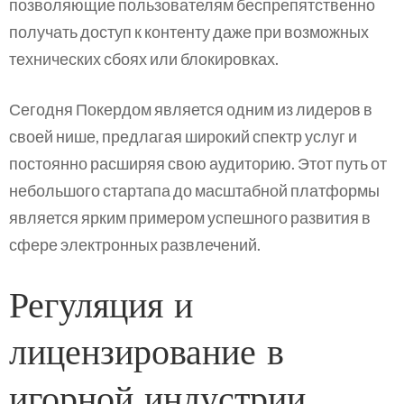
позволяющие пользователям беспрепятственно
получать доступ к контенту даже при возможных
технических сбоях или блокировках.
Сегодня Покердом является одним из лидеров в
своей нише, предлагая широкий спектр услуг и
постоянно расширяя свою аудиторию. Этот путь от
небольшого стартапа до масштабной платформы
является ярким примером успешного развития в
сфере электронных развлечений.
Регуляция и
лицензирование в
игорной индустрии