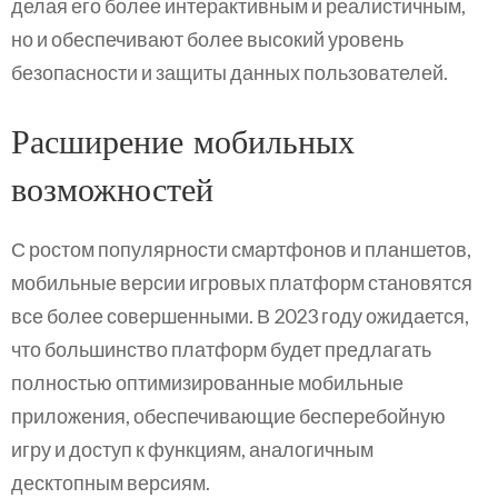
делая его более интерактивным и реалистичным,
но и обеспечивают более высокий уровень
безопасности и защиты данных пользователей.
Расширение мобильных
возможностей
С ростом популярности смартфонов и планшетов,
мобильные версии игровых платформ становятся
все более совершенными. В 2023 году ожидается,
что большинство платформ будет предлагать
полностью оптимизированные мобильные
приложения, обеспечивающие бесперебойную
игру и доступ к функциям, аналогичным
десктопным версиям.