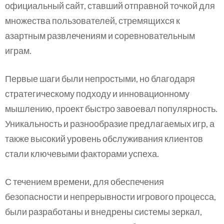
официальный сайт, ставший отправной точкой для
множества пользователей, стремящихся к
азартным развлечениям и соревновательным
играм.
Первые шаги были непростыми, но благодаря
стратегическому подходу и инновационному
мышлению, проект быстро завоевал популярность.
Уникальность и разнообразие предлагаемых игр, а
также высокий уровень обслуживания клиентов
стали ключевыми факторами успеха.
С течением времени, для обеспечения
безопасности и непрерывности игрового процесса,
были разработаны и внедрены системы зеркал,