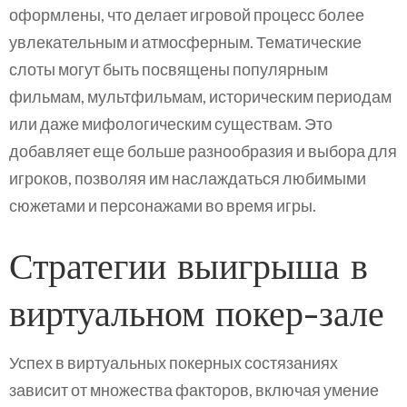
оформлены, что делает игровой процесс более
увлекательным и атмосферным. Тематические
слоты могут быть посвящены популярным
фильмам, мультфильмам, историческим периодам
или даже мифологическим существам. Это
добавляет еще больше разнообразия и выбора для
игроков, позволяя им наслаждаться любимыми
сюжетами и персонажами во время игры.
Стратегии выигрыша в
виртуальном покер-зале
Успех в виртуальных покерных состязаниях
зависит от множества факторов, включая умение