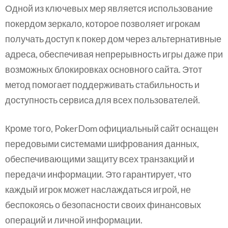
Одной из ключевых мер является использование
покердом зеркало, которое позволяет игрокам
получать доступ к покер дом через альтернативные
адреса, обеспечивая непрерывность игры даже при
возможных блокировках основного сайта. Этот
метод помогает поддерживать стабильность и
доступность сервиса для всех пользователей.
Кроме того, PokerDom официальный сайт оснащен
передовыми системами шифрования данных,
обеспечивающими защиту всех транзакций и
передачи информации. Это гарантирует, что
каждый игрок может наслаждаться игрой, не
беспокоясь о безопасности своих финансовых
операций и личной информации.