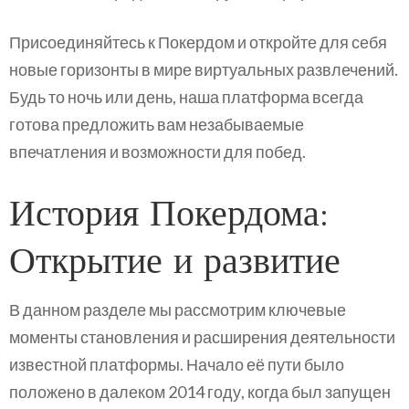
Присоединяйтесь к Покердом и откройте для себя
новые горизонты в мире виртуальных развлечений.
Будь то ночь или день, наша платформа всегда
готова предложить вам незабываемые
впечатления и возможности для побед.
История Покердома:
Открытие и развитие
В данном разделе мы рассмотрим ключевые
моменты становления и расширения деятельности
известной платформы. Начало её пути было
положено в далеком 2014 году, когда был запущен