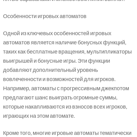
Особенности игровых автоматов
Одной из ключевых особенностей игровых
автоматов является наличие бонусных функций,
таких как бесплатные вращения, мультипликаторы
выигрышей и бонусные игры. Эти функции
добавляют дополнительный уровень
вовлеченности и возможностей для игроков.
Например, автоматы с прогрессивным джекпотом
предлагают шанс выиграть огромные суммы,
которые накапливаются из взносов всех игроков,
играющих на этом автомате.
Кроме того, многие игровые автоматы тематически