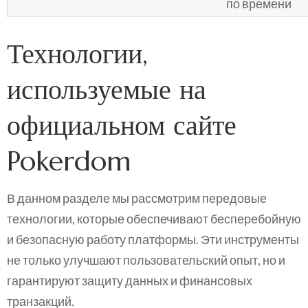
по времени
Технологии,
используемые на
официальном сайте
Pokerdom
В данном разделе мы рассмотрим передовые
технологии, которые обеспечивают бесперебойную
и безопасную работу платформы. Эти инструменты
не только улучшают пользовательский опыт, но и
гарантируют защиту данных и финансовых
транзакций.