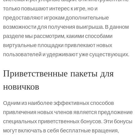
только повышают интерес к игре, но и
предоставляют игрокам дополнительные
возможности для получения выигрыша. В данном
разделе мы рассмотрим, какими способами
виртуальные площадки привлекают новых
пользователей и удерживают уже существующих.
Приветственные пакеты для
новичков
Одним из наиболее эффективных способов
привлечения новых членов является предложение
специальных приветственных бонусов. Эти бонусы
могут включать в себя бесплатные вращения,