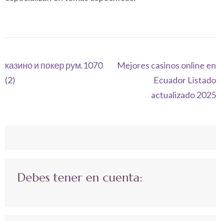
Navegación
казино и покер рум.1070
Mejores casinos online en
de
(2)
Ecuador Listado
entradas
actualizado 2025
Debes tener en cuenta: