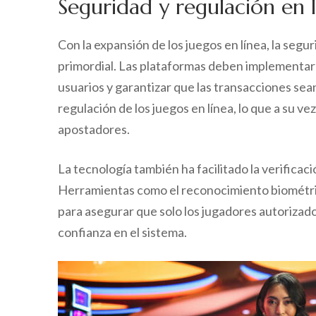
Seguridad y regulación en l
Con la expansión de los juegos en línea, la seg
primordial. Las plataformas deben implementar 
usuarios y garantizar que las transacciones sea
regulación de los juegos en línea, lo que a su 
apostadores.
La tecnología también ha facilitado la verificac
Herramientas como el reconocimiento biométrico y
para asegurar que solo los jugadores autorizado
confianza en el sistema.