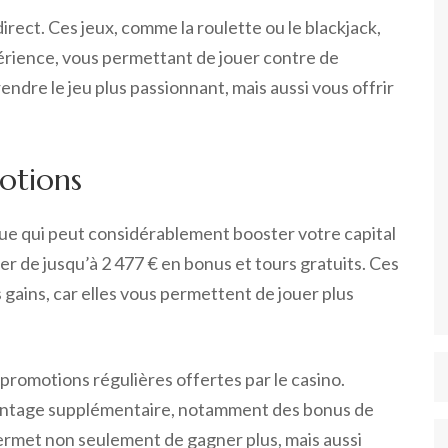
direct. Ces jeux, comme la roulette ou le blackjack,
érience, vous permettant de jouer contre de
ndre le jeu plus passionnant, mais aussi vous offrir
otions
e qui peut considérablement booster votre capital
er de jusqu’à 2 477 € en bonus et tours gratuits. Ces
 gains, car elles vous permettent de jouer plus
promotions régulières offertes par le casino.
vantage supplémentaire, notamment des bonus de
permet non seulement de gagner plus, mais aussi