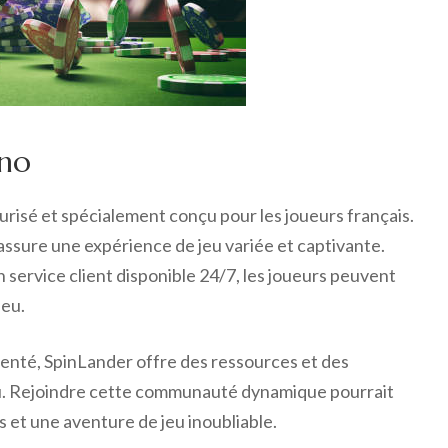
ino
urisé et spécialement conçu pour les joueurs français.
l assure une expérience de jeu variée et captivante.
service client disponible 24/7, les joueurs peuvent
jeu.
enté, SpinLander offre des ressources et des
eu. Rejoindre cette communauté dynamique pourrait
s et une aventure de jeu inoubliable.