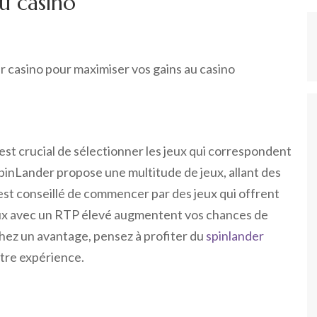
u casino
er casino pour maximiser vos gains au casino
 est crucial de sélectionner les jeux qui correspondent
. SpinLander propose une multitude de jeux, allant des
 est conseillé de commencer par des jeux qui offrent
eux avec un RTP élevé augmentent vos chances de
rchez un avantage, pensez à profiter du
spinlander
otre expérience.