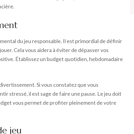
ncière.
ement
ental du jeu responsable. Il est primordial de définir
ouer. Cela vous aidera à éviter de dépasser vos
sitive. Établissez un budget quotidien, hebdomadaire
n divertissement. Si vous constatez que vous
r stressé, il est sage de faire une pause. Le jeu doit
udget vous permet de profiter pleinement de votre
de jeu