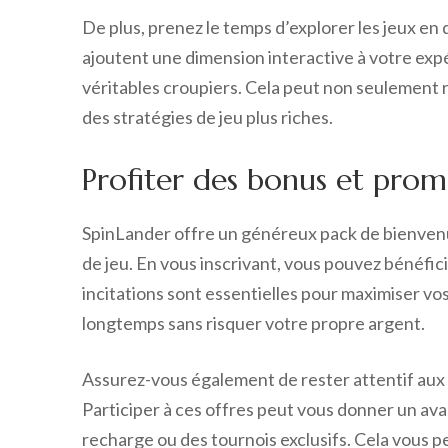
De plus, prenez le temps d’explorer les jeux en 
ajoutent une dimension interactive à votre exp
véritables croupiers. Cela peut non seulement re
des stratégies de jeu plus riches.
Profiter des bonus et prom
SpinLander offre un généreux pack de bienvenu
de jeu. En vous inscrivant, vous pouvez bénéfici
incitations sont essentielles pour maximiser vos
longtemps sans risquer votre propre argent.
Assurez-vous également de rester attentif aux 
Participer à ces offres peut vous donner un a
recharge ou des tournois exclusifs. Cela vous 