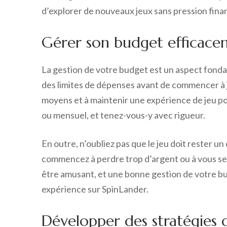
d’explorer de nouveaux jeux sans pression fina
Gérer son budget efficac
La gestion de votre budget est un aspect fondam
des limites de dépenses avant de commencer à j
moyens et à maintenir une expérience de jeu po
ou mensuel, et tenez-vous-y avec rigueur.
En outre, n’oubliez pas que le jeu doit rester u
commencez à perdre trop d’argent ou à vous senti
être amusant, et une bonne gestion de votre b
expérience sur SpinLander.
Développer des stratégies 