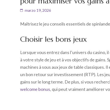
pour maximiser vos gains a
marzo 19, 2026
Maîtrisez le jeu conseils essentiels de spinland
Choisir les bons jeux
Lorsque vous entrez dans l’univers du casino, il
à votre style de jeu et à vos objectifs de gains
machines à sous aux jeux de table classiques. Il
un bon retour sur investissement (RTP). Les j
gains sur le long terme. De plus, si vous reche
welcome bonus
, qui peut vraiment améliorer v