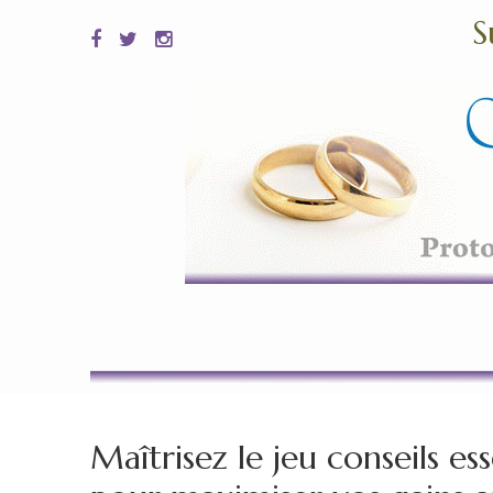
S
Maîtrisez le jeu conseils es