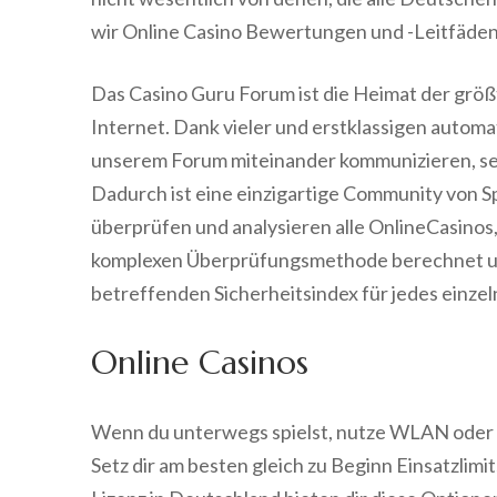
wir Online Casino Bewertungen und -Leitfäden
Das Casino Guru Forum ist die Heimat der grö
Internet. Dank vieler und erstklassigen automa
unserem Forum miteinander kommunizieren, sel
Dadurch ist eine einzigartige Community von S
überprüfen und analysieren alle OnlineCasinos, 
komplexen Überprüfungsmethode berechnet u
betreffenden Sicherheitsindex für jedes einzel
Online Casinos
Wenn du unterwegs spielst, nutze WLAN oder a
Setz dir am besten gleich zu Beginn Einsatzlimi