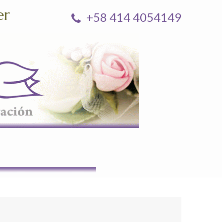
er
+58 414 4054149