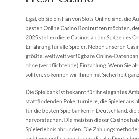
Egal, ob Sie ein Fan von Slots Online sind, die
besten Online Casino Boni nutzen möchten, deu
2025 stehen diese Casinos an der Spitze des On
Erfahrung für alle Spieler. Neben unseren Ca
größte, weltweit verfügbare Online-Datenbank
ohne (verpflichtende) Einzahlung. Wenn Sie al
sollten, so können wir Ihnen mit Sicherheit ga
Die Spielbank ist bekannt für ihr elegantes Am
stattfindenden Pokerturniere, die Spieler aus 
für die besten Spielbanken in Deutschland, die 
hervorstechen. Die meisten dieser Casinos hab
Spielerlebnis abrunden. Die Zahlungsmethoden
nicht wesentlich von denen, die alle Deutschen