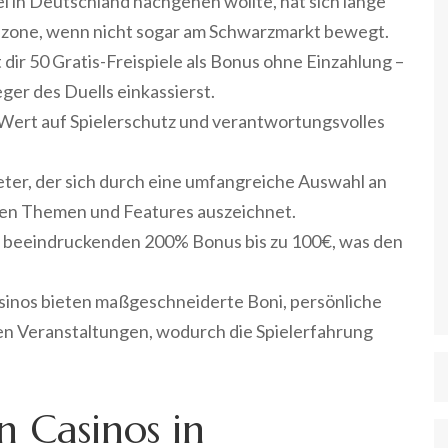
l in Deutschland nachgehen wollte, hat sich lange
auzone, wenn nicht sogar am Schwarzmarkt bewegt.
dir 50 Gratis-Freispiele als Bonus ohne Einzahlung –
eger des Duells einkassierst.
Wert auf Spielerschutz und verantwortungsvolles
eter, der sich durch eine umfangreiche Auswahl an
ven Themen und Features auszeichnet.
n beeindruckenden 200% Bonus bis zu 100€, was den
inos bieten maßgeschneiderte Boni, persönliche
en Veranstaltungen, wodurch die Spielerfahrung
n Casinos in