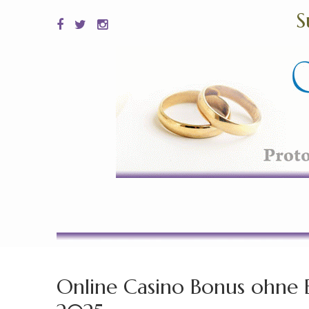
S
Online Casino Bonus ohne 