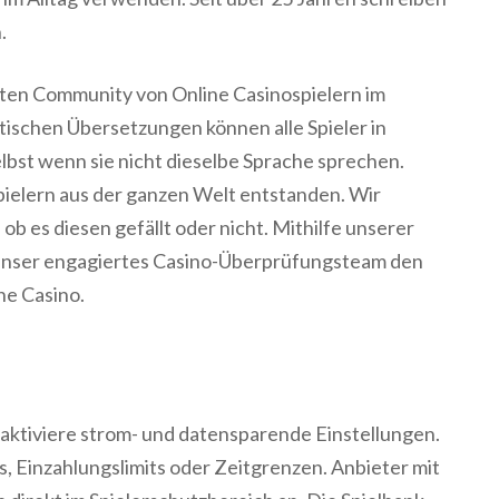
.
ßten Community von Online Casinospielern im
tischen Übersetzungen können alle Spieler in
bst wenn sie nicht dieselbe Sprache sprechen.
pielern aus der ganzen Welt entstanden. Wir
ob es diesen gefällt oder nicht. Mithilfe unserer
nser engagiertes Casino-Überprüfungsteam den
ne Casino.
ktiviere strom- und datensparende Einstellungen.
ts, Einzahlungslimits oder Zeitgrenzen. Anbieter mit