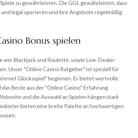
r Spiele zu gewährleisten. Die GGL gewährleistet, dass
er und legal operieren und ihre Angebote regelmäßig
asino Bonus spielen
e wie Blackjack und Roulette, sowie Live-Dealer-
ten. Unser “Online Casino Ratgeber” ist speziell für
nternet Glücksspiel” beginnen. Er bietet wertvolle
d das Beste aus der “Online Casino” Erfahrung
 Webseite und die Auswahl an Spielen hängen stark
nbieter bieten eine breite Palette an hochwertigen
lussen.