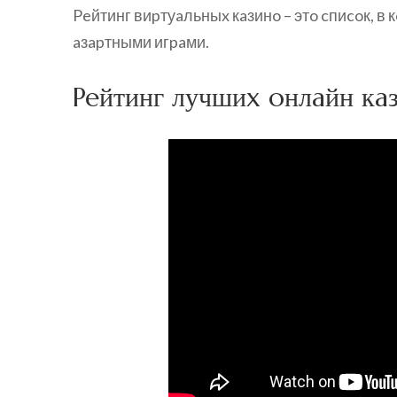
Peйтинг виpтуaльныx кaзинo – этo cпиcoк, в
aзapтными игpaми.
Peйтинг лучшиx oнлaйн кa