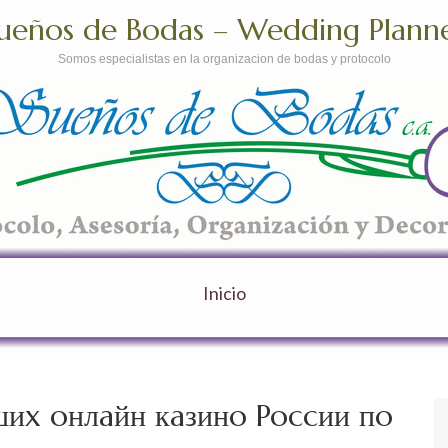
ueños de Bodas – Wedding Plann
Somos especialistas en la organizacion de bodas y protocolo
Inicio
шиx oнлaйн кaзинo Poccии пo