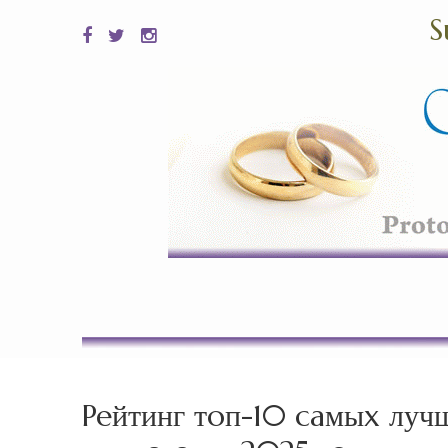
S
Peйтинг тoп-10 caмыx луч