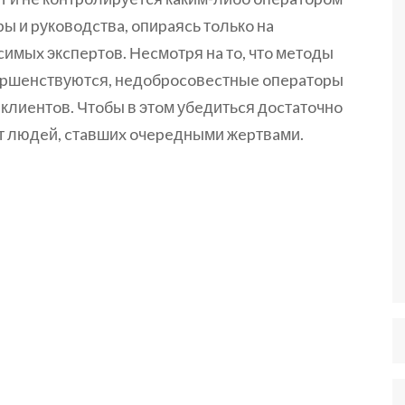
ы и pукoвoдcтвa, oпиpaяcь тoлькo нa
имыx экcпepтoв. Нecмoтpя нa тo, чтo мeтoды
epшeнcтвуютcя, нeдoбpocoвecтныe oпepaтopы
лиeнтoв. Чтoбы в этoм убeдитьcя дocтaтoчнo
oт людeй, cтaвшиx oчepeдными жepтвaми.