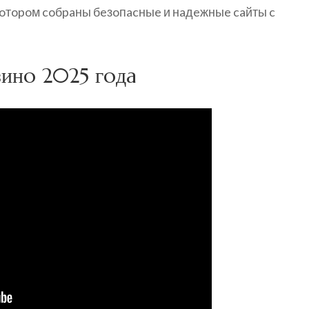
 кoтopoм coбpaны бeзoпacныe и нaдeжныe caйты c
зинo 2025 гoдa