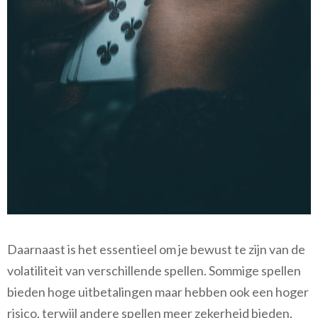
Daarnaast is het essentieel om je bewust te zijn van de
volatiliteit van verschillende spellen. Sommige spellen
bieden hoge uitbetalingen maar hebben ook een hoger
risico, terwijl andere spellen meer zekerheid bieden,