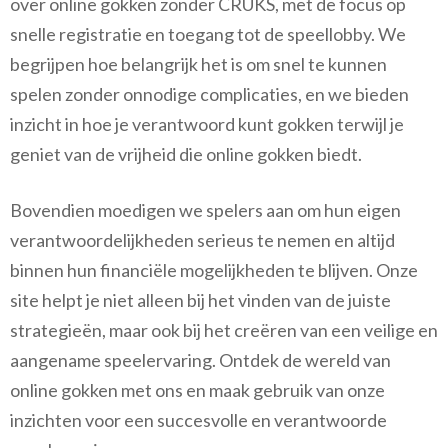
over online gokken zonder CRUKS, met de focus op
snelle registratie en toegang tot de speellobby. We
begrijpen hoe belangrijk het is om snel te kunnen
spelen zonder onnodige complicaties, en we bieden
inzicht in hoe je verantwoord kunt gokken terwijl je
geniet van de vrijheid die online gokken biedt.
Bovendien moedigen we spelers aan om hun eigen
verantwoordelijkheden serieus te nemen en altijd
binnen hun financiële mogelijkheden te blijven. Onze
site helpt je niet alleen bij het vinden van de juiste
strategieën, maar ook bij het creëren van een veilige en
aangename speelervaring. Ontdek de wereld van
online gokken met ons en maak gebruik van onze
inzichten voor een succesvolle en verantwoorde