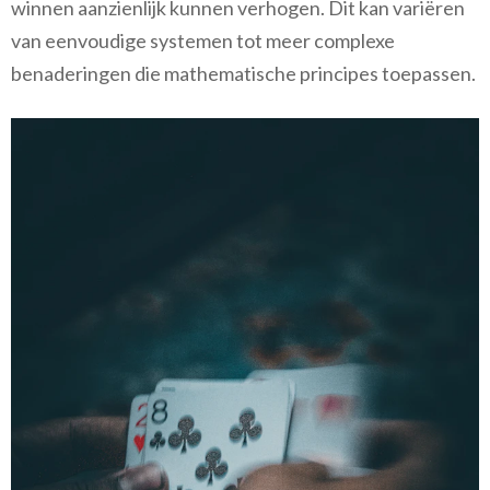
winnen aanzienlijk kunnen verhogen. Dit kan variëren
van eenvoudige systemen tot meer complexe
benaderingen die mathematische principes toepassen.