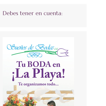
Debes tener en cuenta: