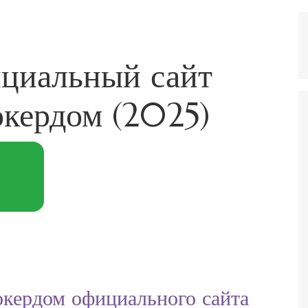
циальный сайт
окердом (2025)
кердом официального сайта