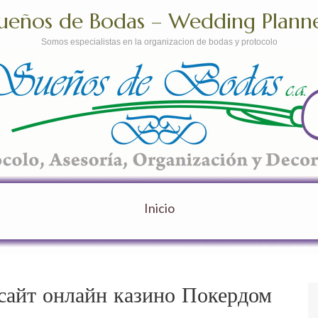
ueños de Bodas – Wedding Plann
Somos especialistas en la organizacion de bodas y protocolo
Inicio
айт онлайн казино Покердом