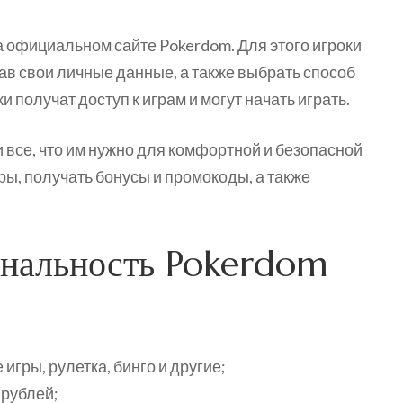
а официальном сайте Pokerdom. Для этого игроки
ав свои личные данные, а также выбрать способ
 получат доступ к играм и могут начать играть.
ти все, что им нужно для комфортной и безопасной
гры, получать бонусы и промокоды, а также
.
нальность Pokerdom
игры, рулетка, бинго и другие;
 рублей;