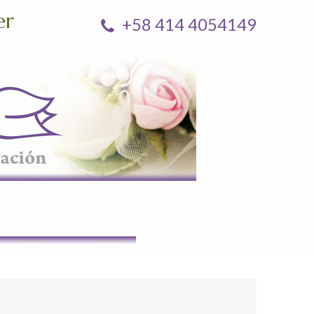
er
+58 414 4054149