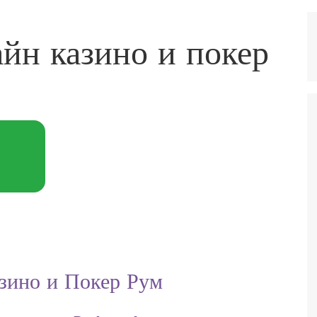
йн казино и покер
зино и Покер Рум