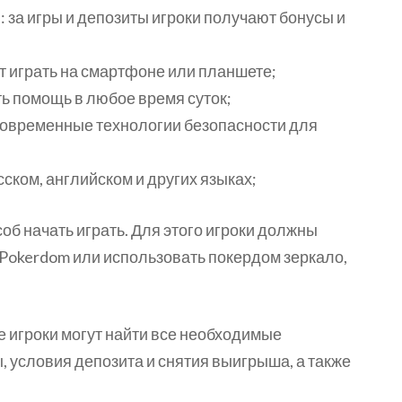
 за игры и депозиты игроки получают бонусы и
т играть на смартфоне или планшете;
ть помощь в любое время суток;
современные технологии безопасности для
ском, английском и других языках;
об начать играть. Для этого игроки должны
Pokerdom или использовать покердом зеркало,
е игроки могут найти все необходимые
 условия депозита и снятия выигрыша, а также