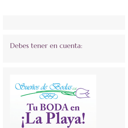
de
entradas
Debes tener en cuenta: