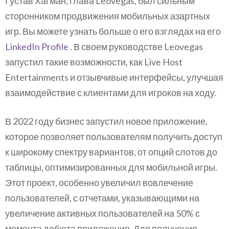
Густав Хагман, глава Leovegas, был сильным
сторонником продвижения мобильных азартных
игр. Вы можете узнать больше о его взглядах на его
LinkedIn Profile
. В своем руководстве Leovegas
запустил такие возможности, как Live Host
Entertainments и отзывчивые интерфейсы, улучшая
взаимодействие с клиентами для игроков на ходу.
В 2022 году бизнес запустил новое приложение,
которое позволяет пользователям получить доступ
к широкому спектру вариантов, от опций слотов до
таблицы, оптимизированных для мобильной игры.
Этот проект, особенно увеличил вовлечение
пользователей, с отчетами, указывающими на
увеличение активных пользователей на 50% с
момента дебюта приложения. Для получения