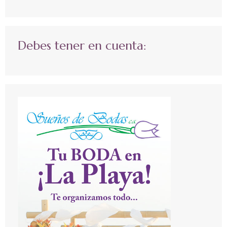
Debes tener en cuenta: