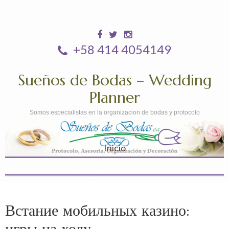
+58 414 4054149
Sueños de Bodas – Wedding
Planner
Somos especialistas en la organizacion de bodas y protocolo
Inicio
Встание мобильных казино:
игры на ходу