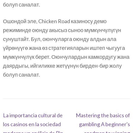
болуп саналат.
Ошондой эле, Chicken Road казиносу демо
режиминде оюнду акысыз сыноо мүмкүнчүлүгүн
сунуштайт. Бул, оюнчуларга оюнду алдын ала
үйрөнүүгө жана өз стратегияларын иштеп чыгууга
мүмкүнчүлүк берет. Оюнчулардын камкордугу жана
даярдыгы, ийгиликке жетүүнүн бирден-бир жолу
болуп саналат.
Navegación
La importancia cultural de
Mastering the basics of
de
los casinos en la sociedad
gambling A beginner's
entradas
moderna un análisis de Pin-
roadmap to winning