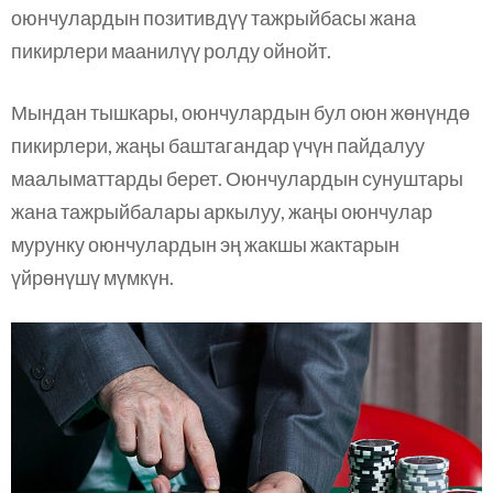
оюнчулардын позитивдүү тажрыйбасы жана
пикирлери маанилүү ролду ойнойт.
Мындан тышкары, оюнчулардын бул оюн жөнүндө
пикирлери, жаңы баштагандар үчүн пайдалуу
маалыматтарды берет. Оюнчулардын сунуштары
жана тажрыйбалары аркылуу, жаңы оюнчулар
мурунку оюнчулардын эң жакшы жактарын
үйрөнүшү мүмкүн.