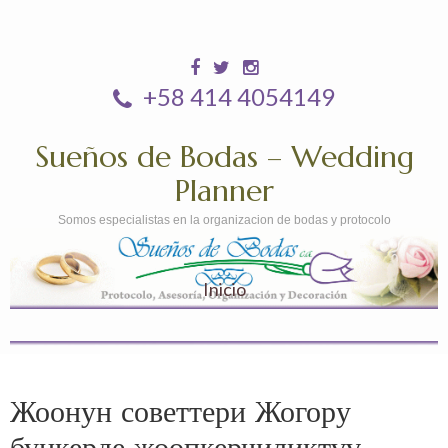
+58 414 4054149
Sueños de Bodas – Wedding
Planner
Somos especialistas en la organizacion de bodas y protocolo
Inicio
Жоонун советтери Жогору
бункерде жоопкерчиликтүү