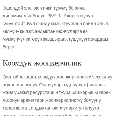
Ошондой эле, оюн ички түзүмү боюнча
динамикалык болуп, 98% RTP көрсөткүчүн
сунуштайт. Бул оюнду кызыктуу жана пайда алып
келүүчү кылат, андыктан оюнчуларга өз
мүмкүнчүлүктөрүн жакшыраак түшүнүүгө жардам
берет.
Коомдук жоопкерчилик
Оюн ойногондо, коомдук жоопкерчиликти эске алуу
абдан маанилүү. Оюнчулар өздөрүнүн финансы
жана убакыт ресурстарын туура башкарышы керек.
Жоонун аракеттери жоопкерчиликтүү болууну
талап кылат, андыктан оюнчулар утуп алууга
аракет кылганда өз чектерин белгилеши зарыл.