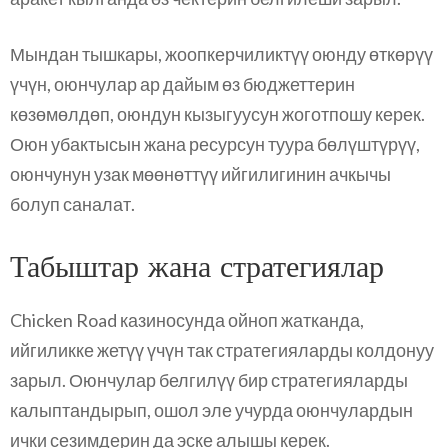
Мындан тышкары, жоопкерчиликтүү оюнду өткөрүү
үчүн, оюнчулар ар дайым өз бюджеттерин
көзөмөлдөп, оюндун кызыгуусун жоготпошу керек.
Оюн убактысын жана ресурсун туура бөлүштүрүү,
оюнчунун узак мөөнөттүү ийгилигинин ачкычы
болуп саналат.
Табыштар жана стратегиялар
Chicken Road казиносунда ойноп жатканда,
ийгиликке жетүү үчүн так стратегияларды колдонуу
зарыл. Оюнчулар белгилүү бир стратегияларды
калыптандырып, ошол эле учурда оюнчулардын
ички сезимдерин да эске алышы керек.