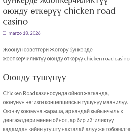
оюнду өткөрүү chicken road
casino
marzo 18, 2026
Жоонун советтери Жогору бункерде
жоопкерчиликтүү оюнду өткөрүү chicken road casino
Оюнду түшүнүү
Chicken Road казиносунда ойноп жатканда,
оюнунун негизги концепциясын түшүнүү маанилүү.
Оюнчу коюмуна жараша, ар кандай кыйынчылык
деңгээлдери менен ойноп, ар бир ийгиликтүү
кадамдан кийин утушту накталай алуу же тобокелге