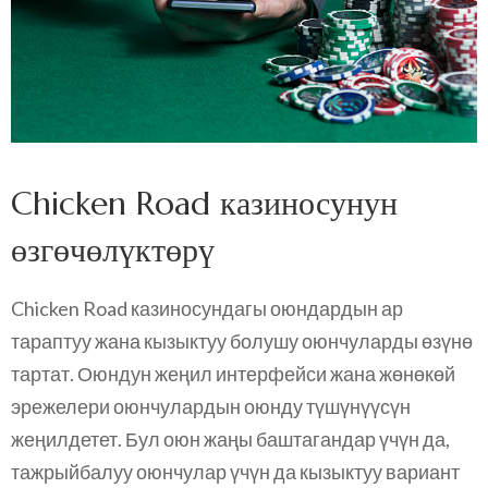
Chicken Road казиносунун
өзгөчөлүктөрү
Chicken Road казиносундагы оюндардын ар
тараптуу жана кызыктуу болушу оюнчуларды өзүнө
тартат. Оюндун жеңил интерфейси жана жөнөкөй
эрежелери оюнчулардын оюнду түшүнүүсүн
жеңилдетет. Бул оюн жаңы баштагандар үчүн да,
тажрыйбалуу оюнчулар үчүн да кызыктуу вариант