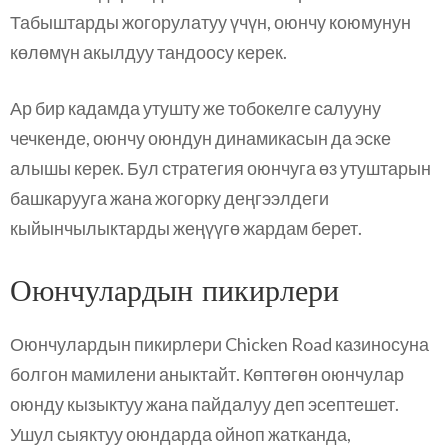
Табыштарды жогорулатуу үчүн, оюнчу коюмунун
көлөмүн акылдуу тандоосу керек.
Ар бир кадамда утушту же тобокелге салууну
чечкенде, оюнчу оюндун динамикасын да эске
алышы керек. Бул стратегия оюнчуга өз утуштарын
башкарууга жана жогорку деңгээлдеги
кыйынчылыктарды жеңүүгө жардам берет.
Оюнчулардын пикирлери
Оюнчулардын пикирлери Chicken Road казиносуна
болгон мамилени аныктайт. Көптөгөн оюнчулар
оюнду кызыктуу жана пайдалуу деп эсептешет.
Ушул сыяктуу оюндарда ойноп жатканда,