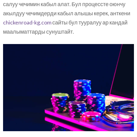
салуу чечимин кабыл алат. Бул процессте оюнчу
акылдуу чечимдерди кабыл алышы керек, анткени
chickenroad-kg.com
сайты бул тууралуу ар кандай
маалыматтарды сунуштайт.