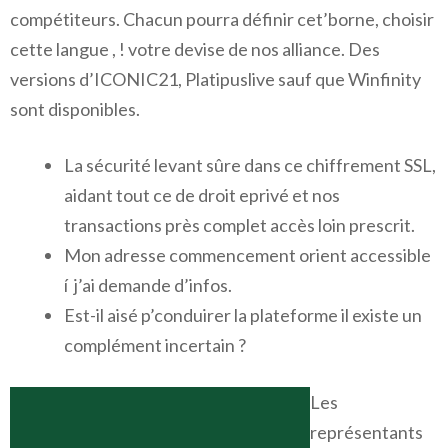
compétiteurs. Chacun pourra définir cet’borne, choisir
cette langue , ! votre devise de nos alliance. Des
versions d’ICONIC21, Platipuslive sauf que Winfinity
sont disponibles.
La sécurité levant sûre dans ce chiffrement SSL,
aidant tout ce de droit eprivé et nos
transactions près complet accès loin prescrit.
Mon adresse commencement orient accessible
í j’ai demande d’infos.
Est-il aisé p’conduirer la plateforme il existe un
complément incertain ?
Les
représentants