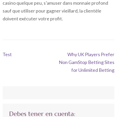
casino quelque peu, s’amuser dans monnaie profond
sauf que utiliser pour gagner vieillard, la clientèle
doivent exécuter votre profit.
Navegación
Test
Why UK Players Prefer
de
Non GamStop Betting Sites
entradas
for Unlimited Betting
Debes tener en cuenta: